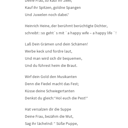
Deine Frau, so kauf ihr zwei;
Kauf ihr Spitzen, goldne Spangen
Und Juwelen noch dabei.“
Heinrich Heine, der berühmt berüchtigte Dichter,
schreibt : so geht`s mit `a happy wife – a happy life `!
Laß Dein Grämen und dein Schämen!
Werbe keck und fordre laut,
Und man wird sich dir bequemen,
Und du führest heim die Braut.
Wirf dein Gold den Musikanten
Denn die Fiedel macht das Fest;
Küsse deine Schwiegertanten
Denkst du gleich:“Hol euch die Pest!“
Hat versalzen dir die Suppe
Deine Frau, bezähm die Wut,
Sag ihr lächelnd: “ Süße Puppe,